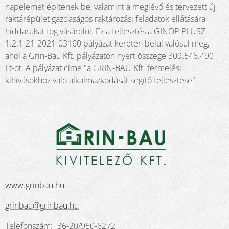
napelemet építenek be, valamint a meglévő és tervezett új
raktárépület gazdaságos raktározási feladatok ellátására
híddarukat fog vásárolni. Ez a fejlesztés a GINOP-PLUSZ-
1.2.1-21-2021-03160 pályázat keretén belül valósul meg,
ahol a Grin-Bau Kft. pályázaton nyert összege 309.546.490
Ft-ot. A pályázat címe "a GRIN-BAU Kft. termelési
kihívásokhoz való alkalmazkodását segítő fejlesztése".
www.grinbau.hu
grinbau@grinbau.hu
Telefonszám:+36-20/950-6272