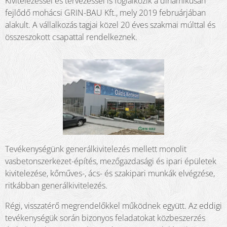
Kivitelezéssel és tervezéssel is foglalkozik a dinamikusan
fejlődő mohácsi GRIN-BAU Kft., mely 2019 februárjában
alakult. A vállalkozás tagjai közel 20 éves szakmai múlttal és
összeszokott csapattal rendelkeznek.
Tevékenységünk generál­kivi­te­le­zés mellett monolit
vasbetonszerkezet-építés, mezőgazdasági és ipari épületek
kivitelezése, kőműves-, ács- és szakipari munkák elvégzése,
ritkábban generálkivitelezés.
Régi, visszatérő megrendelőkkel működnek együtt. Az eddigi
tevékenységük során bizonyos feladatokat közbeszerzés