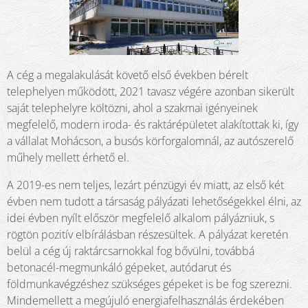
A cég a megalakulását követő első években bérelt
telephelyen működött, 2021 tavasz végére azonban sikerült
saját telephelyre költözni, ahol a szakmai igényeinek
megfelelő, modern iroda- és raktárépületet alakítottak ki, így
a vállalat Mohácson, a busós körforgalomnál, az autószerelő
műhely mellett érhető el.
A 2019-es nem teljes, lezárt pénzügyi év miatt, az első két
évben nem tudott a társaság pályázati lehetőségekkel élni, az
idei évben nyílt először megfelelő alkalom pályázniuk, s
rögtön pozitív elbírálásban részesültek. A pályázat keretén
belül a cég új raktárcsarnokkal fog bővülni, továbbá
betonacél-megmunkáló gépeket, autódarut és
földmunkavégzéshez szükséges gépeket is be fog szerezni.
Mindemellett a megújuló energiafelhasználás érdekében