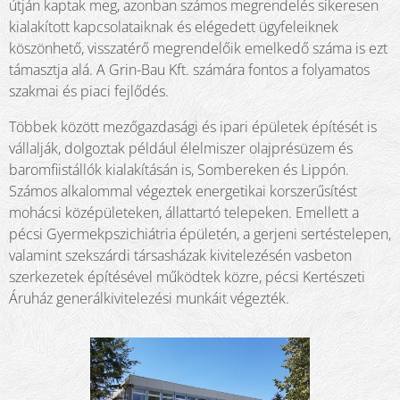
útján kaptak meg, azonban számos megrendelés sikeresen
kialakított kapcsolataiknak és elégedett ügyfeleiknek
köszönhető, visszatérő megrendelőik emelkedő száma is ezt
támasztja alá. A Grin-Bau Kft. számára fontos a folyamatos
szakmai és piaci fejlődés.
Többek között mezőgazdasági és ipari épületek építését is
vállalják, dolgoztak például élelmiszer olajprésüzem és
baromfiistállók kialakításán is, Sombereken és Lippón.
Számos alkalommal végeztek energetikai korszerűsítést
mohácsi középületeken, állattartó telepeken. Emellett a
pécsi Gyermekpszichiátria épületén, a gerjeni sertéstelepen,
valamint szekszárdi társasházak kivitelezésén vasbeton
szerkezetek építésével működtek közre, pécsi Kertészeti
Áruház generálkivitelezési munkáit végezték.