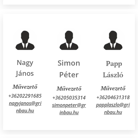
Nagy
Simon
Papp
János
Péter
László
Művezető
Művezető
Művezető
+36202291685
+36204631318
+36205035314
nagyjanos@gri
papplaszlo@gri
simonpeter@gr
nbau.hu
nbau.hu
inbau.hu