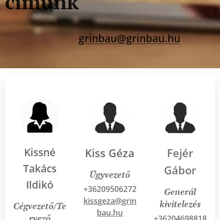
címünk
grinbau@grinbau.hu
Kissné
Kiss Géza
Fejér
Takács
Gábor
Ügyvezető
Ildikó
+36209506272
Generál
kissgeza@grin
kivitelezés
Cégvezető/Te
bau.hu
rvező
+36204698818