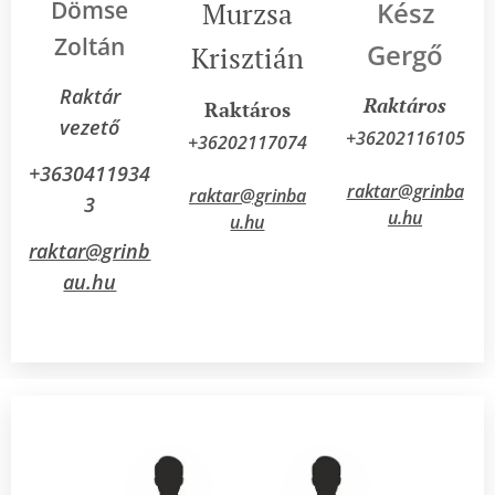
Dömse
Kész
Murzsa
Zoltán
Gergő
Krisztián
Raktár
Raktá
ros
Raktáros
vezető
+36202116105
+36202117074
+3630411934
raktar@grinba
raktar@grinba
3
u.hu
u.hu
raktar@grinb
au.hu