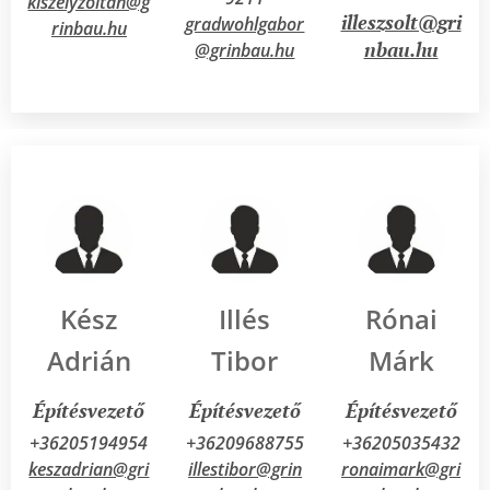
kiszelyzoltan@g
illeszsolt@gri
gradwohlgabor
rinbau.hu
nbau.hu
@grinbau.hu
Kész
Illés
Rónai
Adrián
Tibor
Márk
Építésvezető
Építésvezető
Építésvezető
+36205194954
+36209688755
+36205035432
keszadrian@gri
illestibor@grin
ronaimark@gri