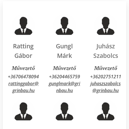
Ratting
Gungl
Juhász
Gábor
Márk
Szabolcs
Művezető
Művezető
Művezető
+36706478094
+36204465759
+36
202751211
rattinggabor@
gunglmark@gri
juhaszszabolcs
grinbau.hu
nbau.hu
@grinbau.hu