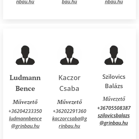
nbau.hu
bau.hu
nbau.hu
Szilovics
Kaczor
Ludmann
Balázs
Csaba
Bence
Művezető
Művezető
Művezető
+36705508387
+36204233350
+36202291360
szilovicsbalazs
ludmannbence
kaczorcsaba@g
@grinbau.hu
@grinbau.hu
rinbau.hu