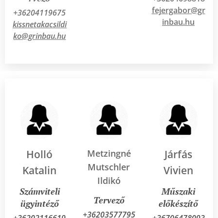
fejergabor@gr
+36204119675
inbau.hu
kissnetakacsildi
ko@grinbau.hu
Holló
Metzingné
Járfás
Mutschler
Katalin
Vivien
Ildikó
Számviteli
Műszaki
Tervező
ügyintéző
előkészítő
+36203577795
+36202116619
+36706478093