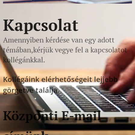
Kapcsolat
Amennyiben kérdése van egy adott
témában,kérjük vegye fel a kapcsolatot
kollégánkkal.
Kollégáink elérhetőségeit lejjebb
görgetve találja.
Központi E-mail