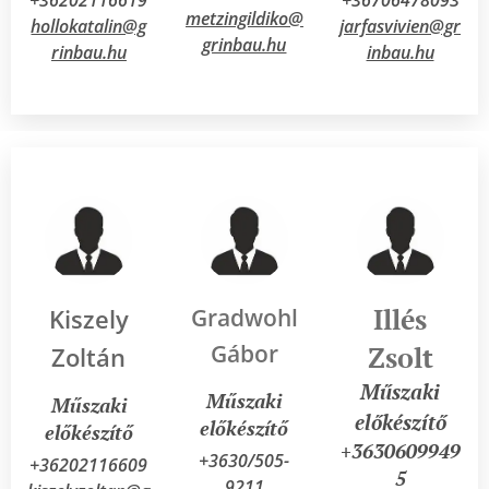
metzingildiko@
hollokatalin@g
jarfasvivien@gr
grinbau.hu
rinbau.hu
inbau.hu
Illés
Kiszely
Gradwohl
Gábor
Zsolt
Zoltán
Műszaki
Műszaki
Műszaki
előkészítő
előkészítő
előkészítő
+3630609949
+3630/505-
+36202116609
5
9211